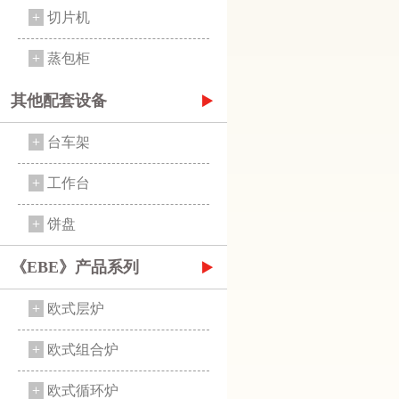
+
切片机
+
蒸包柜
其他配套设备
+
台车架
+
工作台
+
饼盘
《EBE》产品系列
+
欧式层炉
+
欧式组合炉
+
欧式循环炉