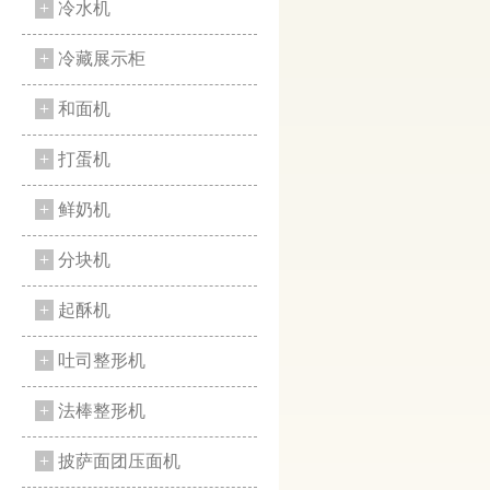
+
冷水机
+
冷藏展示柜
+
和面机
+
打蛋机
+
鲜奶机
+
分块机
+
起酥机
+
吐司整形机
+
法棒整形机
+
披萨面团压面机