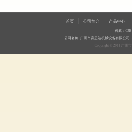
首页
公司简介
产品中心
传真：020 8
公司名称: 广州市赛思达机械设备有限公司
Copyright © 2011 广