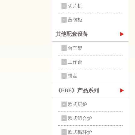
+
切片机
+
蒸包柜
其他配套设备
+
台车架
+
工作台
+
饼盘
《EBE》产品系列
+
欧式层炉
+
欧式组合炉
+
欧式循环炉