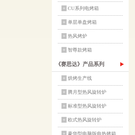
+
CU系列电烤箱
+
单层单盘烤箱
+
热风烤炉
+
智尊款烤箱
《赛思达》产品系列
+
烘烤生产线
+
腾月型热风旋转炉
+
标准型热风旋转炉
+
欧式热风旋转炉
+
豪华型电脑版电热烤箱