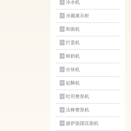
+
冷水机
+
冷藏展示柜
+
和面机
+
打蛋机
+
鲜奶机
+
分块机
+
起酥机
+
吐司整形机
+
法棒整形机
+
披萨面团压面机